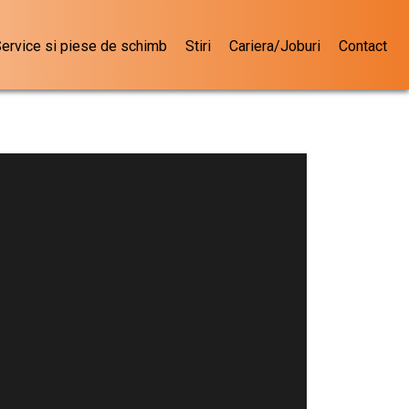
ervice si piese de schimb
Stiri
Cariera/Joburi
Contact