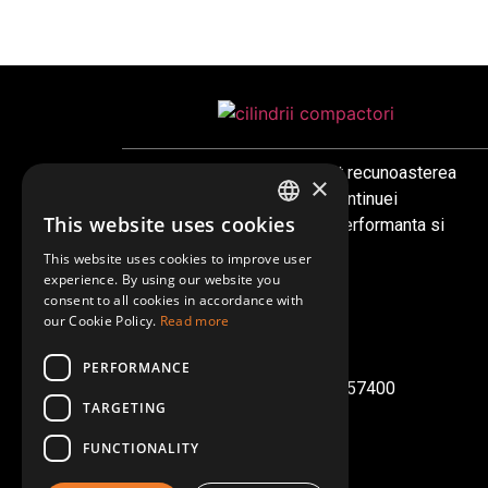
Este compania care a reusit recunoasterea
×
firmelor de profil, datorita continuei
This website uses cookies
preocupari pentru calitate, performanta si
ROMANIAN
parteneriat.
This website uses cookies to improve user
ENGLISH
experience. By using our website you
consent to all cookies in accordance with
GERMAN
our Cookie Policy.
Read more
office@genco93.ro
CUI: 4899350
PERFORMANCE
Nr.Inmatriculare: J1993025157400
TARGETING
FUNCTIONALITY