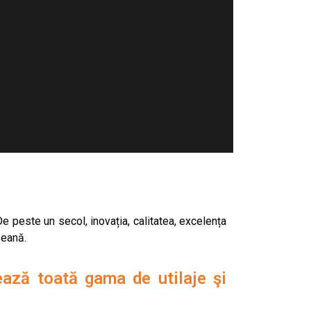
e peste un secol, inovația, calitatea, excelența
peană.
ază toată gama de utilaje şi