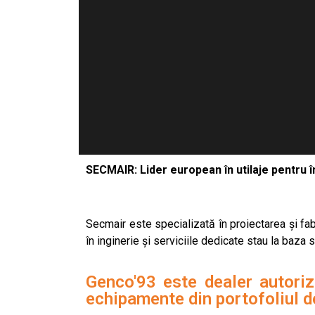
SECMAIR: Lider european în utilaje pentru î
Secmair este specializată în proiectarea și fab
în inginerie și serviciile dedicate stau la baza
Genco'93 este dealer autori
echipamente din portofoliul