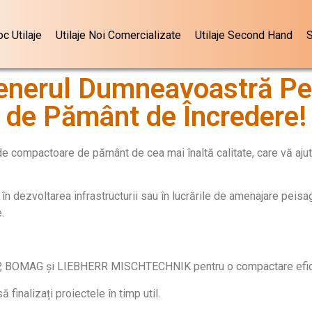
oc Utilaje
Utilaje Noi Comercializate
Utilaje Second Hand
S
enerul Dumneavoastră Pe
de Pământ de Încredere!
ompactoare de pământ de cea mai înaltă calitate, care vă ajută 
or, în dezvoltarea infrastructurii sau în lucrările de amenajare pe
.
OMAG și LIEBHERR MISCHTECHNIK pentru o compactare eficie
finalizați proiectele în timp util.