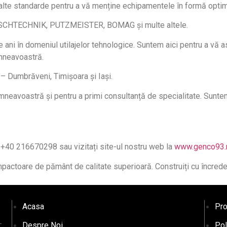
înalte standarde pentru a vă menține echipamentele în formă opti
ISCHTECHNIK, PUTZMEISTER, BOMAG și multe altele.
 ani în domeniul utilajelor tehnologice. Suntem aici pentru a vă
umneavoastră.
a – Dumbrăveni, Timișoara și Iași.
mneavoastră și pentru a primi consultanță de specialitate. Sunte
a +40 216670298 sau vizitați site-ul nostru web la
www.genco93.
actoare de pământ de calitate superioară. Construiți cu încrede
Acasa
Pro
Despre Noi
Pol