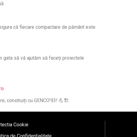
mă.
 asigura că fiecare compactare de pământ este
m gata să vă ajutăm să faceți proiectele
ro
.
re, construiți cu GENCO’93! 💪🏗️
tectia Cookie
itica de Confidentialitate