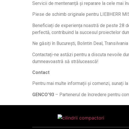
Servicii de mentenanță și reparare la cele mai 
Piese de schimb originale pentru LIEBHERR M
Beneficiați de experiența noastră de peste 28 de
perfectă, contribuind la succesul proiectelor d
Ne găsiți în București, Bolintin Deal, Transilvani
Contactați-ne astăzi pentru a discuta nevoile du
dumneavoastră să strălucească!
Contact
Pentru mai multe informații și comenzi, sunați l
GENCO’93
– Partenerul de încredere pentru comp