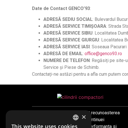
Date de Contact GENCO’93
:
ADRESĂ SEDIU SOCIAL
: Bulevardul Bucur
ADRESĂ SERVICE TIMIȘOARA
: Strada St
ADRESĂ SERVICE SIBIU
: Localitatea Dumb
ADRESĂ SERVICE GIURGIU
: Localitatea 
ADRESĂ SERVICE IASI
: Soseaua Pacurari
ADRESĂ DE EMAIL
:
office@genco93.ro
NUMERE DE TELEFON
: Regăsiți pe site-u
Service și Piese de Schimb.
Contactați-ne astăzi pentru a afla cum putem con
Este compania care a reusit recunoasterea
×
firmelor de profil, datorita continuei
This website uses cookies
preocupari pentru calitate, performanta si
ROMANIAN