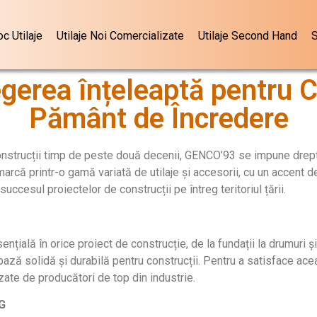
oc Utilaje
Utilaje Noi Comercializate
Utilaje Second Hand
S
gerea înțeleaptă pentru 
Pământ de Încredere
 construcții timp de peste două decenii, GENCO’93 se impune drep
emarcă printr-o gamă variată de utilaje și accesorii, cu un accen
uccesul proiectelor de construcții pe întreg teritoriul țării.
nțială în orice proiect de construcție, de la fundații la drumuri 
o bază solidă și durabilă pentru construcții. Pentru a satisface 
te de producători de top din industrie.
G