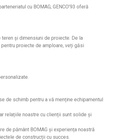
in parteneriatul cu BOMAG, GENCO’93 oferă
eren și dimensiuni de proiecte. De la
pentru proiecte de amploare, veți găsi
personalizate.
piese de schimb pentru a vă menține echipamentul
 relațiile noastre cu clienții sunt solide și
toare de pământ BOMAG și experiența noastră
iectele de construcții cu succes.