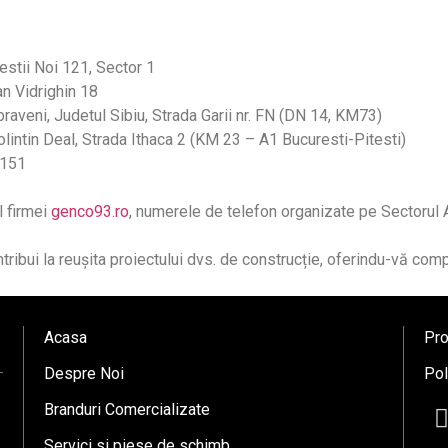
estii Noi 121, Sector 1
an Vidrighin 18
raveni, Judetul Sibiu, Strada Garii nr. FN (DN 14, KM73)
Bolintin Deal, Strada Ithaca 2 (KM 23 – A1 Bucuresti-Pitesti)
 151
l firmei
genco93.ro
, numerele de telefon organizate pe Sectorul A
tribui la reușita proiectului dvs. de construcție, oferindu-vă co
Acasa
Pro
Despre Noi
Pol
Branduri Comercializate
Servici si piese de schimb