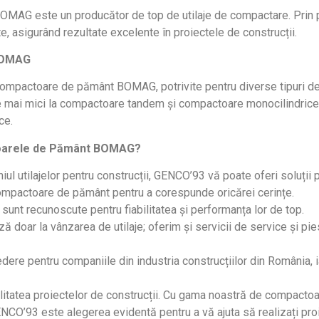
or, BOMAG este un producător de top de utilaje de compactare. Pr
, asigurând rezultate excelente în proiectele de construcții.
BOMAG
mpactoare de pământ BOMAG, potrivite pentru diverse tipuri de t
e mai mici la compactoare tandem și compactoare monocilindrice 
ce.
toarele de Pământ BOMAG?
ul utilajelor pentru construcții, GENCO’93 vă poate oferi soluții 
ompactoare de pământ pentru a corespunde oricărei cerințe.
nt recunoscute pentru fiabilitatea și performanța lor de top.
ă doar la vânzarea de utilaje; oferim și servicii de service și 
dere pentru companiile din industria construcțiilor din România, iar
calitatea proiectelor de construcții. Cu gama noastră de compac
GENCO’93 este alegerea evidentă pentru a vă ajuta să realizați pro