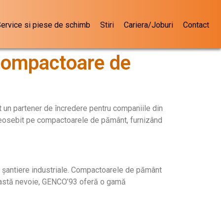
ervice si piese de schimb
Stiri
Cariera/Joburi
Contact
Compactoare de
t un partener de încredere pentru companiile din
t deosebit pe compactoarele de pământ, furnizând
și șantiere industriale. Compactoarele de pământ
această nevoie, GENCO’93 oferă o gamă