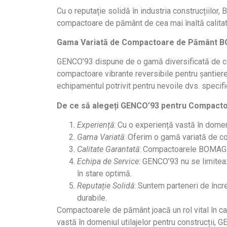
Cu o reputație solidă în industria construcțiil
compactoare de pământ de cea mai înaltă calitate
Gama Variată de Compactoare de Pământ 
GENCO’93 dispune de o gamă diversificată de co
compactoare vibrante reversibile pentru șantier
echipamentul potrivit pentru nevoile dvs. specifi
De ce să alegeți GENCO’93 pentru Compac
Experiență
: Cu o experiență vastă în domeni
Gama Variată
: Oferim o gamă variată de c
Calitate Garantată
: Compactoarele BOMAG su
Echipa de Service
: GENCO’93 nu se limiteaz
în stare optimă.
Reputație Solidă
: Suntem parteneri de încre
durabile.
Compactoarele de pământ joacă un rol vital în 
vastă în domeniul utilajelor pentru construcții, 