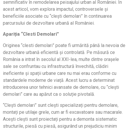
semnificativ în remodelarea peisajului urban al României. În
acest articol, vom explora impactul, controversele și
beneficiile asociate cu “clești demolari” în continuarea
parcursului de dezvoltare urbană al României.
Apariția “Clesti Demolari”
Originea “clesti demolari” poate fi urmărită până la nevoia de
dezvoltare urbană eficientă și controlată. Pe măsură ce
România a intrat în secolul al XXI-lea, multe dintre orașele
sale se confruntau cu infrastructură învechită, clădiri
ineficiente și spații urbane care nu mai erau conforme cu
standardele moderne de viață. Acest lucru a determinat
introducerea unor tehnici avansate de demolare, cu “clești
demolari” care au apărut ca o soluție pivotală.
“Clești demolari” sunt clești specializați pentru demolare,
montați pe utilaje grele, cum ar fi excavatoare sau macarale.
Acești clești sunt proiectați pentru a demonta sistematic
structurile, piesă cu piesă, asigurând un prejudiciu minim